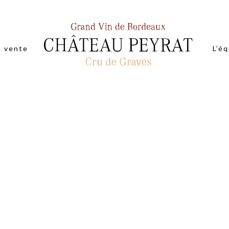
e vente
L’é