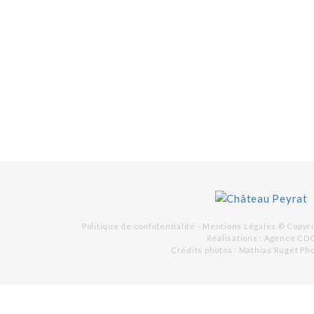
Politique de confidentialité -
Mentions Légales
© Copyri
Réalisations :
Agence CD
Crédits photos : Mathias Ruget Ph