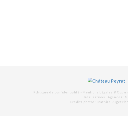
Politique de confidentialité -
Mentions Légales
© Copyri
Réalisations :
Agence CD
Crédits photos : Mathias Ruget Ph