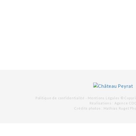
Politique de confidentialité -
Mentions Légales
© Copyri
Réalisations :
Agence CD
Crédits photos : Mathias Ruget Ph