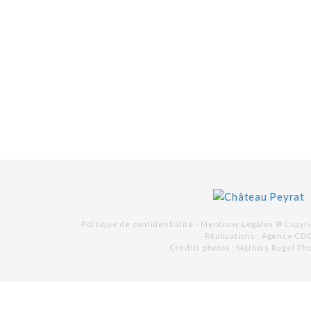
Politique de confidentialité -
Mentions Légales
© Copyri
Réalisations :
Agence CD
Crédits photos : Mathias Ruget Ph