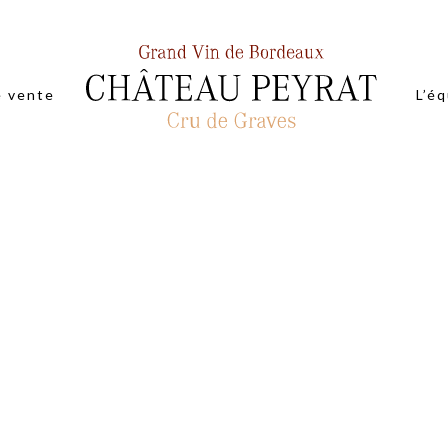
e vente
L’é
MILLÉSIME 2019