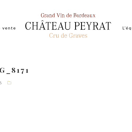
e vente
L’é
G_8171
6