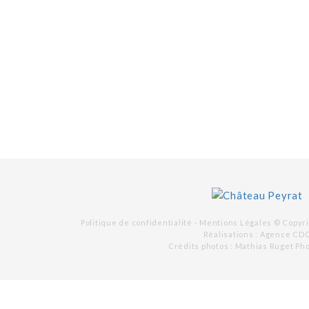
Politique de confidentialité -
Mentions Légales
© Copyri
Réalisations :
Agence CD
Crédits photos : Mathias Ruget Ph